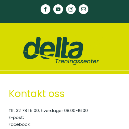
Skip
to
Facebook
YouTube
Instagram
E-
post
content
Kontakt oss
Tlf: 32 78 15 00, hverdager 08:00-16:00
E-post:
delta@vikersundbad.no
Facebook:
https://www.facebook.com/deltatrening